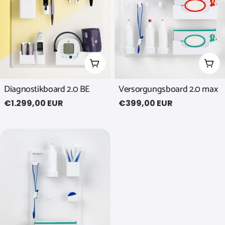
g
:
In den Warenkorb legen
In d
Diagnostikboard 2.0 BE
Versorgungsboard 2.0 max
Regulärer
€1.299,00 EUR
Regulärer
€399,00 EUR
Preis
Preis