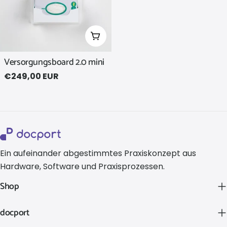
In den Warenkorb legen
Versorgungsboard 2.0 mini
Regulärer
€249,00 EUR
Preis
Ein aufeinander abgestimmtes Praxiskonzept aus
Hardware, Software und Praxisprozessen.
Shop
docport