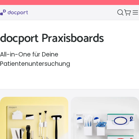
Zum
Inhalt
Wag
springen
S
docport Praxisboards
a
All-in-One für Deine
m
Patientenuntersuchung
m
l
u
n